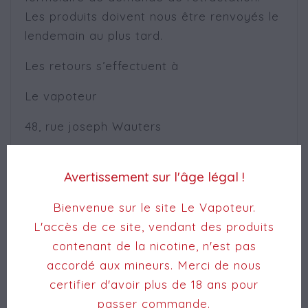
Les produits doivent nous être renvoyés le
lendemain au plus tard.
Les retours s’effectuent à
Le vapoteur
48, rue joseph Wauters
4470 Saint georges sur meuse
Avertissement sur l'âge légal !
Belgique
Bienvenue sur le site Le Vapoteur.
9. Réserve de propriété
L'accès de ce site, vendant des produits
Conformément à la loi du 1er mai 1980, les
contenant de la nicotine, n'est pas
produits livrés au client sont vendus sous
accordé aux mineurs. Merci de nous
réserve de propriété. Le transfert de
certifier d'avoir plus de 18 ans pour
propriété est subordonné au paiement
passer commande.