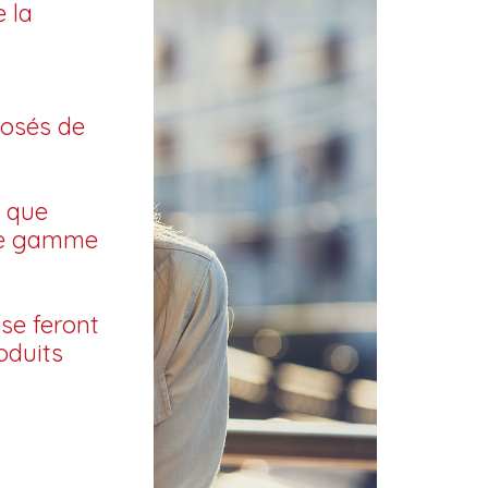
e la
posés de
 que
tre gamme
 se feront
oduits
×
×
×
×
es.