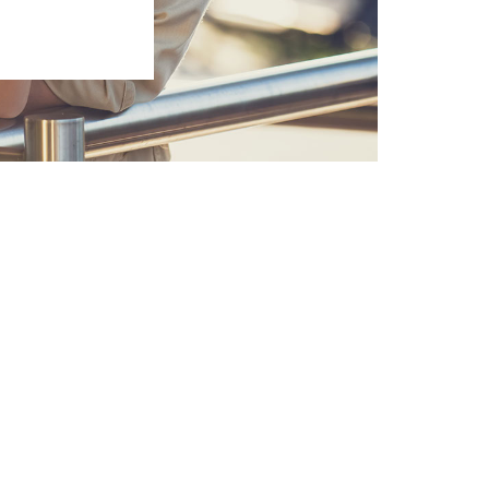
ste
)
)
)