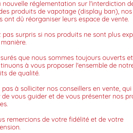
a nouvelle réglementation sur l'interdiction d
é des produits de vapotage (display ban), nos
 ont dû réorganiser leurs espace de vente.
 pas surpris si nos produits ne sont plus ex
manière.
surés que nous sommes toujours ouverts et
tinuons à vous proposer l'ensemble de no
ts de qualité.
 pas à solliciter nos conseillers en vente, qui
ir de vous guider et de vous présenter nos pr
title))
es.
(modalTitle))
onnexion
jouter à ma liste d'envies
s remercions de votre fidélité et de votre
abel))
confirmMessage))
s devez être connecté pour ajouter des produits à votre liste d'envi
ension.