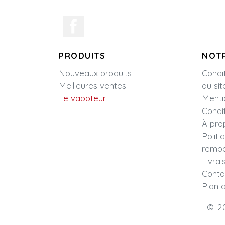
PRODUITS
NOTR
Nouveaux produits
Condit
Meilleures ventes
du sit
Le vapoteur
Menti
Condi
À pro
Politi
remb
Livrai
Conta
Plan d
© 2