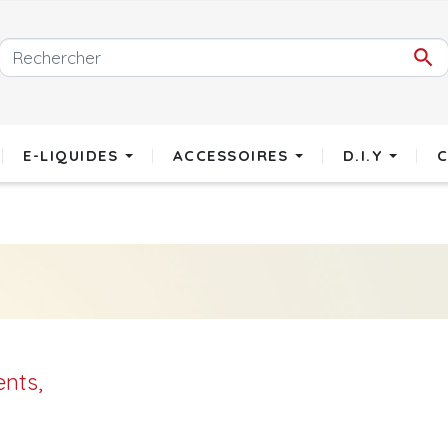

E-LIQUIDES
ACCESSOIRES
D.I.Y
ents,