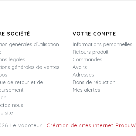
E SOCIÉTÉ
VOTRE COMPTE
ion générales d'utilisation
Informations personnelles
e
Retours produit
ons légales
Commandes
tions générales de ventes
Avoirs
pos
Adresses
que de retour et de
Bons de réduction
oursement
Mes alertes
son
ctez-nous
u site
026 Le vapoteur |
Création de sites internet Produ