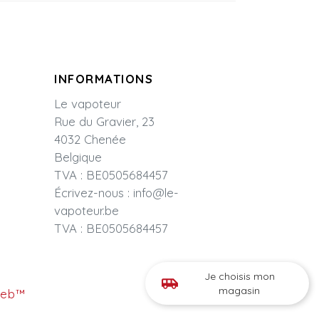
INFORMATIONS
Le vapoteur
Rue du Gravier, 23
4032 Chenée
Belgique
TVA : BE0505684457
Écrivez-nous :
info@le-
vapoteur.be
TVA : BE0505684457
Je choisis mon
airport_shuttle
magasin
Web™