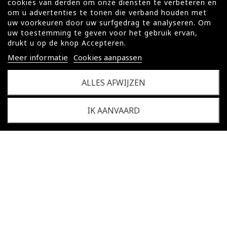
cookies van derden om onze diensten te verbeteren en
om u advertenties te tonen die verband houden met
uw voorkeuren door uw surfgedrag te analyseren. Om
uw toestemming te geven voor het gebruik ervan,
drukt u op de knop Accepteren.
Meer informatie
Cookies aanpassen
ALLES AFWIJZEN
airport_shuttle
IK AANVAARD