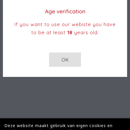
UW ACCOUNT
Age verification
WINKEL INFORMATIE
If you want to use our webiste you have
© 2026 Le vapoteur |
Création de sites internet
to be at least
18
years old.
ProduWeb™
OK
Deze website maakt gebruik van eigen cookies en